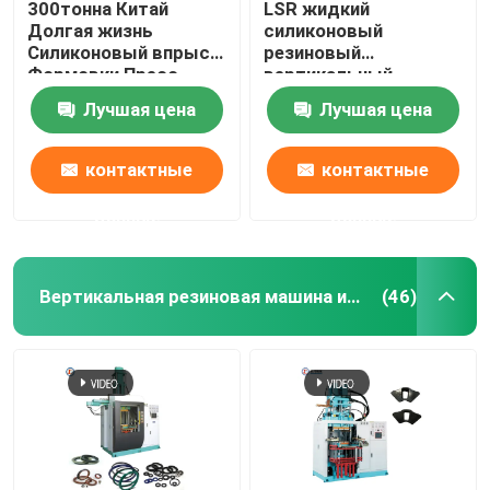
300тонна Китай
LSR жидкий
Долгая жизнь
силиконовый
Силиконовый впрыск
резиновый
Формовки Пресс-
вертикальный
машина для детских
инжекционный
Лучшая цена
Лучшая цена
зубов Зубные
формовочный
игрушки
аппарат для
изготовления
контактные
контактные
силиконовой детской
зубной щетки
данные
данные
Вертикальная резиновая машина инжекционного метода литья
(46)