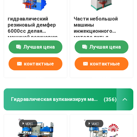
гидравлический
Части небольшой
резиновый демфер
машины
6000cc делая
инжекционного
машиной резиновую
метода литья
машину впрыски
запасные делая
Лучшая цена
Лучшая цена
прессы
машину для делать
резиновый
противопыльный
контактные
контактные
кожух
данные
данные
Гидравлическая вулканизируя машина
(356)