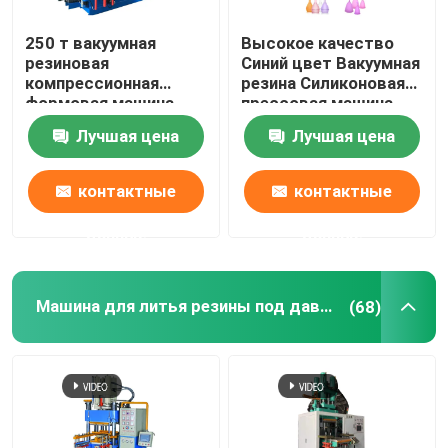
250 т вакуумная
Высокое качество
резиновая
Синий цвет Вакуумная
компрессионная
резина Силиконовая
формовая машина
прессовая машина
для изготовления
для изготовления
Лучшая цена
Лучшая цена
резиновых печатных
кухонных изделий
колец
автозапчастей
контактные
контактные
данные
данные
Машина для литья резины под давлением
(68)