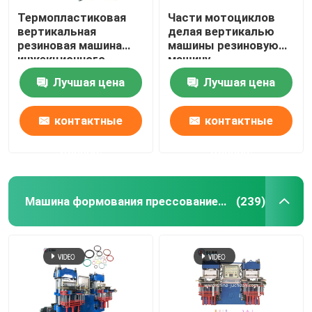
Термопластиковая
Части мотоциклов
вертикальная
делая вертикалью
резиновая машина
машины резиновую
инжекционного
машину
метода литья для
инжекционного
Лучшая цена
Лучшая цена
продуктов NBR
метода литья для
резинового демфера
контактные
контактные
данные
данные
Машина формования прессованием вакуума
(239)