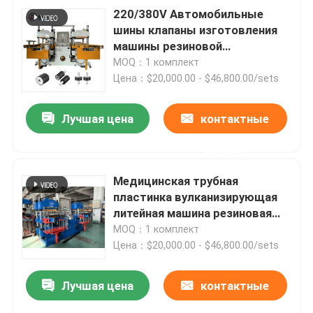
220/380V Автомобильные
шины клапаны изготовления
машины резиновой
вулканизирующей пресс-
MOQ：1 комплект
машины
Цена：$20,000.00 - $46,800.00/sets
Лучшая цена
контактные
данные
Медицинская трубная
пластинка вулканизирующая
литейная машина резиновая
вулканизирующая прессная
MOQ：1 комплект
машина
Цена：$20,000.00 - $46,800.00/sets
Лучшая цена
контактные