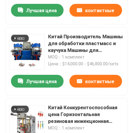
Лучшая цена
контактные
данные
Китай Производитель Машины
для обработки пластмасс и
каучука Машины для
прессования каучуковой
MOQ：1 комплект
формы для изготовления
Цена：$14,000.00 - $46,800.00/sets
резинового масляного
уплотнения
Лучшая цена
контактные
Главная страница
данные
Китай Конкурентоспособная
Продукция
цена Горизонтальная
резиновая инжекционная
литья для изготовления
MOQ：1 комплект
Ролики