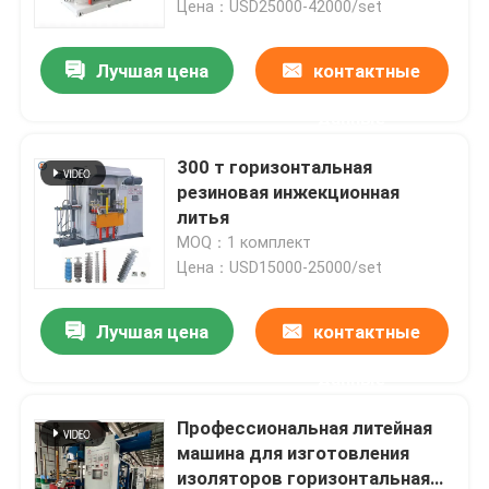
изоляторных автозапчастей
Цена：USD25000-42000/set
О Компании
Лучшая цена
контактные
данные
Наша фабрика
300 т горизонтальная
резиновая инжекционная
контроль качества
литья
MOQ：1 комплект
Цена：USD15000-25000/set
контактные данные
Лучшая цена
контактные
Новости
данные
Отправить запрос
Профессиональная литейная
машина для изготовления
VR SHOW
изоляторов горизонтальная