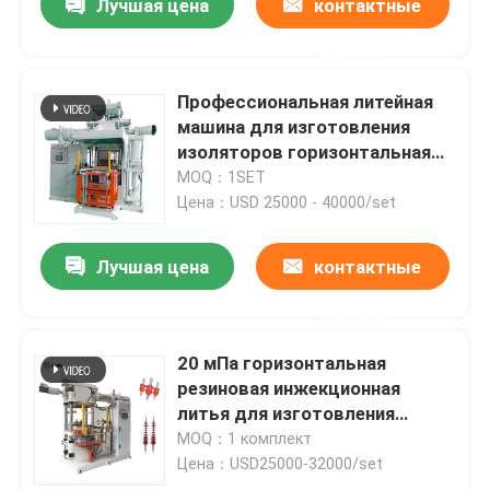
Лучшая цена
контактные
данные
Профессиональная литейная
машина для изготовления
изоляторов горизонтальная
резиновая силиконовая
MOQ：1SET
инжекционная машина
Цена：USD 25000 - 40000/set
Лучшая цена
контактные
данные
20 мПа горизонтальная
резиновая инжекционная
литья для изготовления
изолятора
MOQ：1 комплект
Цена：USD25000-32000/set