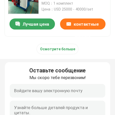
резиновая силиконовая
MOQ：1 комплект
инжекционная машина
Цена：USD 25000 - 40000/set
машина инжекционного метода литья силиконовой
Лучшая цена
контактные
Вертикальная резиновая машина инжекционного ме
данные
Машина формования прессованием вакуума
Осмотрите больше
Машина для литья резины под давлением
Оставьте сообщение
Мы скоро тебе перезвоним!
Гидравлическая вулканизируя машина
Машина инжекционного метода литья силикона
Горизонтальная резиновая машина инжекционного 