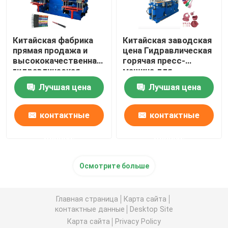
Китайская фабрика
Китайская заводская
прямая продажа и
цена Гидравлическая
высококачественная
горячая пресс-
гидравлическая
машина для
вулканизирующая
изготовления
Лучшая цена
Лучшая цена
машина для
продуктов из
изготовления
силиконовой резины
резиновой гольф-
контактные
контактные
хватки
данные
данные
Осмотрите больше
Главная страница
Карта сайта
контактные данные
Desktop Site
Карта сайта
Privacy Policy