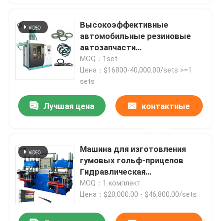
данные
Высокоэффективные
автомобильные резиновые
автозапчасти
изготовительная машина/
MOQ：1set
инжекционная литья запасные
Цена：$16800-40,000.00/sets >=1
части
sets
Лучшая цена
контактные
данные
Машина для изготовления
гумовых гольф-прицепов
Гидравлическая
вулканизирующая машина
MOQ：1 комплект
Цена：$20,000.00 - $46,800.00/sets