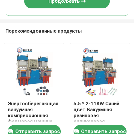
Продолжать
Порекомендованные продукты
Дома
Энергосберегающая
5.5 * 2-11KW Синий
вакуумная
цвет Вакуумная
О Компании
компрессионная
резиновая
формовая машина
силиконовая
для изготовления
прессовая машина
Отправить запрос
Отправить запрос
Контакты
резиновой пробки
для изготовления