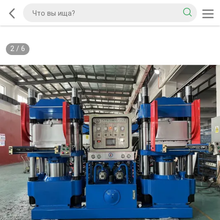
2
/
6