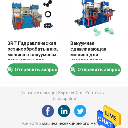
Машина инжекционного метода литья силикона
Горизонтальная резиновая машина инжекционного 
3RT Гидравлическая
Вакуумная
резинообрабатывающая
сдавливающая
Гидравлическая резиновая отливая в форму машина
машина с вакуумным
машина для
покрытием для
изготовления
изготовления
кухонных
Тормозные колодки делая машину
Отправить запрос
Отправить запрос
резиновой
принадлежностей из
силиконовой или
силикона
масляной
резиновая смешивая машина
уплотнительной
Главная страница
Карта сайта
Контакты
прокладки
Desktop Site
Автоматический резиновый автомат для резки
Машина для литья под давлением LSR
Качество
машина инжекционного метода