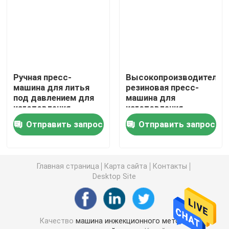
Машина инжекционного метода литья силикона
Горизонтальная резиновая машина инжекционного 
Ручная пресс-
Высокопроизводительн
машина для литья
резиновая пресс-
Гидравлическая резиновая отливая в форму машина
под давлением для
машина для
изготовления
изготовления
перчаток для мытья
силиконовых
Тормозные колодки делая машину
Отправить запрос
Отправить запрос
посуды из
оболочек для
силиконовой резины
мобильных
телефонов
резиновая смешивая машина
Главная страница
Карта сайта
Контакты
Desktop Site
Автоматический резиновый автомат для резки
Машина для литья под давлением LSR
Качество
машина инжекционного метода