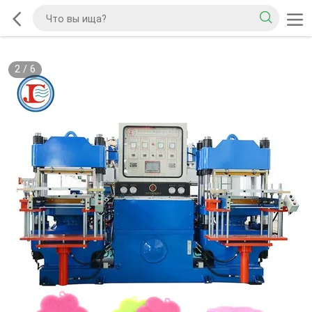
2
/
6