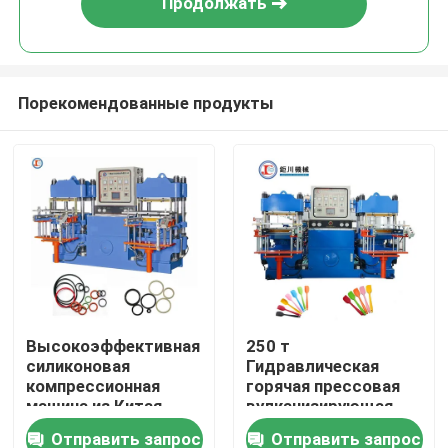
Продолжать
Порекомендованные продукты
Дома
Высокоэффективная
250 т
силиконовая
Гидравлическая
О Компании
компрессионная
горячая прессовая
машина из Китая
вулканизирующая
машина для
Отправить запрос
Отправить запрос
Контакты
изготовления